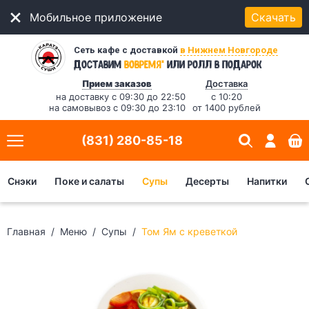
Мобильное приложение
Скачать
Сеть кафе с доставкой
в Нижнем Новгороде
*
Доставим
вовремя
или ролл в подарок
Прием заказов
Доставка
на доставку с 09:30 до 22:50
с 10:20
на самовывоз с 09:30 до 23:10
от 1400 рублей
(831) 280-85-18
Снэки
Поке и салаты
Супы
Десерты
Напитки
Главная
Меню
Супы
Том Ям с креветкой