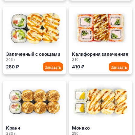
Запеченный с овощами
Калифорния запеченная
243 г
310 г
280 ₽
410 ₽
Заказать
Заказать
Кранч
Монако
330 г
290 г