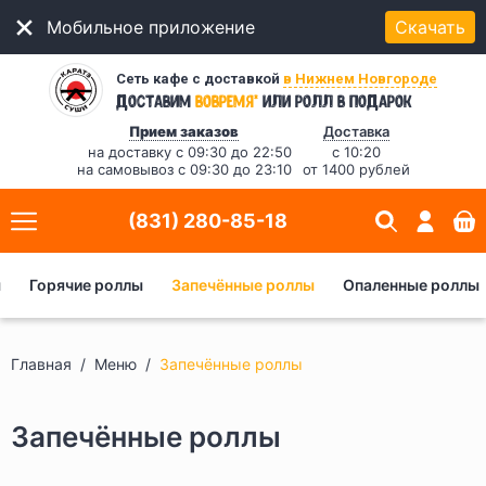
Мобильное приложение
Скачать
Сеть кафе с доставкой
в Нижнем Новгороде
*
Доставим
вовремя
или ролл в подарок
Прием заказов
Доставка
на доставку с 09:30 до 22:50
с 10:20
на самовывоз с 09:30 до 23:10
от 1400 рублей
(831) 280-85-18
ы
Горячие роллы
Запечённые роллы
Опаленные роллы
Главная
Меню
Запечённые роллы
Запечённые роллы