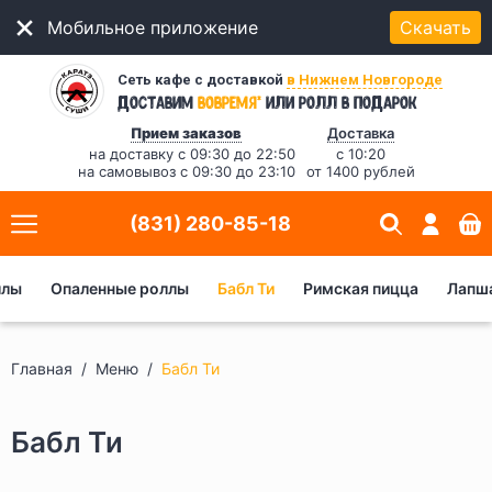
Мобильное приложение
Скачать
Сеть кафе с доставкой
в Нижнем Новгороде
*
Доставим
вовремя
или ролл в подарок
Прием заказов
Доставка
на доставку с 09:30 до 22:50
с 10:20
на самовывоз с 09:30 до 23:10
от 1400 рублей
(831) 280-85-18
ллы
Опаленные роллы
Бабл Ти
Римская пицца
Лапша
Главная
Меню
Бабл Ти
Бабл Ти