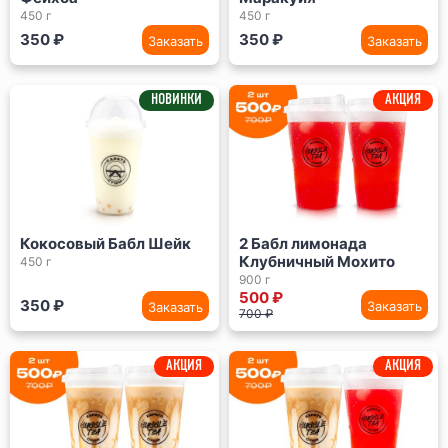
450 г
450 г
350 ₽
350 ₽
Заказать
Заказать
НОВИНКИ
АКЦИЯ
Кокосовый Бабл Шейк
2 Бабл лимонада
Клубничный Мохито
450 г
900 г
500 ₽
350 ₽
Заказать
Заказать
700 ₽
АКЦИЯ
АКЦИЯ