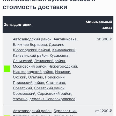
стоимость доставки
Минимальный
Зоны доставки
заказ
Автозаводский район
,
Анкудиновка
,
от 800 ₽
Ближнее Борисово
,
Доскино
(Богородский район)
,
Канавинский
,
Канавинский район
,
Кусаковка
,
Ленинский
,
Ленинский район
,
Московский район
,
Нижегородский
,
Нижегородский район
,
Новинки
,
Окский
,
Ольгино
,
Приокский
,
Приокский район
,
Сартаково
,
Советский
,
Советский район
,
Сормовский
,
Сормовский район
,
Утечино
,
деревня Новопокровское
Автозаводский район
,
Буревестник
,
от 1200 ₽