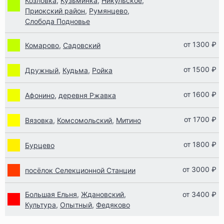
Козловка
,
Кузьминка
,
Никульское
,
Приокский район
,
Румянцево
,
Слобода Подновье
от 1300 ₽
Комарово
,
Садовский
от 1500 ₽
Дружный
,
Кудьма
,
Ройка
от 1600 ₽
Афонино
,
деревня Ржавка
от 1700 ₽
Вязовка
,
Комсомольский
,
Митино
от 1800 ₽
Бурцево
от 3000 ₽
посёлок Селекционной Станции
Большая Ельня
,
Ждановский
,
от 3400 ₽
Культура
,
Опытный
,
Федяково