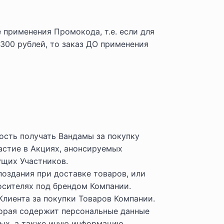
 применения Промокода, т.е. если для
 300 рублей, то заказ ДО применения
сть получать Вандамы за покупку
астие в Акциях, анонсируемых
ущих Участников.
поздания при доставке товаров, или
осителях под брендом Компании.
Клиента за покупки Товаров Компании.
торая содержит персональные данные
ных
, а также иную информацию,