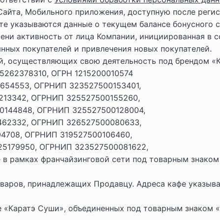
Сайта, Мобильного приложения, доступную после регис
те указываются данные о текущем балансе бонусного с
ени активность от лица Компании, инициированная в 
нных покупателей и привлечения новых покупателей.
й, осуществляющих свою деятельность под брендом «
5262378310, ОГРН 1215200010574
2654553, ОГРНИП 323527500153401,
0213342, ОГРНИП 325527500155260,
20144848, ОГРНИП 325527500128004,
462332, ОГРНИП 326527500080633,
04708, ОГРНИП 319527500106460,
25179950, ОГРНИП 323527500081622,
е в рамках франчайзинговой сети под товарным знаком
оваров, принадлежащих Продавцу. Адреса кафе указыв
е «Каратэ Суши», объединенных под товарным знаком «