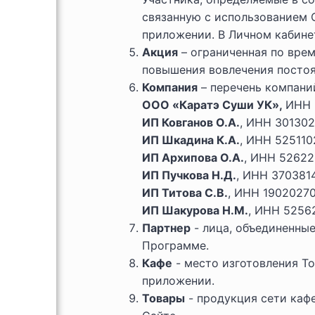
связанную с использованием 
приложении. В Личном кабине
Акция
– ограниченная по врем
повышения вовлечения постоя
Компания
– перечень компани
ООО «Каратэ Суши УК»,
ИНН 
ИП Ковганов О.А.
, ИНН 30130
ИП Шкадина К.А.
, ИНН 52511
ИП Архипова О.А.
, ИНН 5262
ИП Пучкова Н.Д.
, ИНН 370381
ИП Титова С.В.
, ИНН 1902027
ИП Шакурова Н.М.
, ИНН 5256
Партнер
- лица, объединенны
Программе.
Кафе
- место изготовления Т
приложении.
Товары
- продукция сети каф