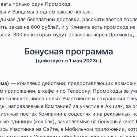
овать только один Промокод.
ы и Вандамы в одном заказе нельзя.
димая для бесплатной доставки, рассчитывается после
ь заказ на 600 рублей, и у Клиента есть промокод на
лей, 300 из которых будут оплачены через Промокод.
Бонусная программа
(действует с 1 мая 2023г.)
мма)
— комплекс действий, предоставляющих возможно
м приложении, в кафе и по Телефону; Промокоды за уч
ия большего числа новых Участников и сохранения тек
ы, направляемые Компанией за участие в Акциях, за о
ионных постах Компании в соцсетях и на рекламных н
ные единицы (кешбэк), зачисляемые на бонусный счет 
пись Участника на Сайте, в Мобильном приложении, ко
оответствии с
Условиями обработки персональных дан