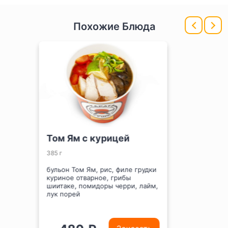
Похожие Блюда
Мисо-рамен с курицей
365 г
бульон рамен, лапша пшеничная
УДОН, филе грудки куриное
отварное, грибы шиитаке, лук
порей, кунжут белый