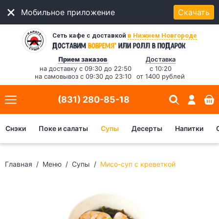
Мобильное приложение
Скачать
Сеть кафе с доставкой
в Нижнем Новгороде
*
Доставим
вовремя
или ролл в подарок
Прием заказов
Доставка
на доставку с 09:30 до 22:50
с 10:20
на самовывоз с 09:30 до 23:10
от 1400 рублей
(831) 280-85-18
Снэки
Поке и салаты
Супы
Десерты
Напитки
Главная
Меню
Супы
Мисо-суп с креветкой