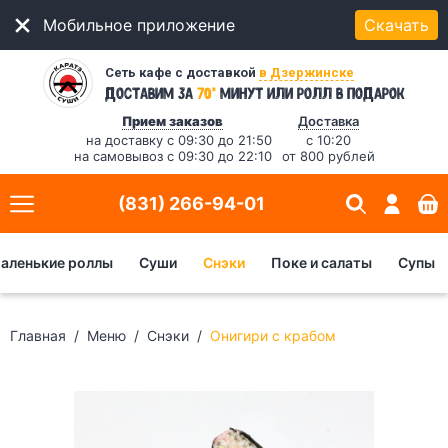
Мобильное приложение
Скачать
Сеть кафе с доставкой
в Дзержинске
*
Доставим за
70
минут
или ролл в подарок
Прием заказов
Доставка
на доставку с 09:30 до 21:50
с 10:20
на самовывоз с 09:30 до 22:10
от 800 рублей
(831) 266-94-01
аленькие роллы
Суши
Снэки
Поке и салаты
Супы
Главная
Меню
Снэки
Онигири с крабом