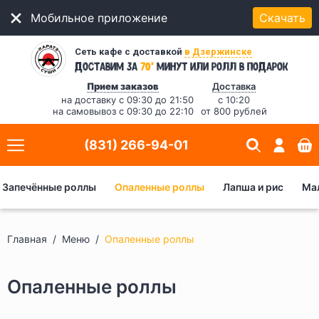
Мобильное приложение
Скачать
Сеть кафе с доставкой
в Дзержинске
*
Доставим за
70
минут
или ролл в подарок
Прием заказов
Доставка
на доставку с 09:30 до 21:50
с 10:20
на самовывоз с 09:30 до 22:10
от 800 рублей
(831) 266-94-01
Запечённые роллы
Опаленные роллы
Лапша и рис
Ма
Главная
Меню
Опаленные роллы
Опаленные роллы