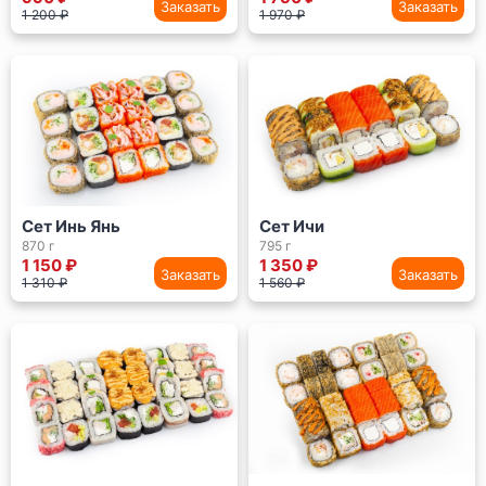
Заказать
Заказать
1 200 ₽
1 970 ₽
Сет Инь Янь
Сет Ичи
870 г
795 г
1 150 ₽
1 350 ₽
Заказать
Заказать
1 310 ₽
1 560 ₽