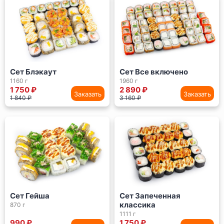
Сет Блэкаут
Сет Все включено
1160 г
1960 г
1 750 ₽
2 890 ₽
Заказать
Заказать
1 840 ₽
3 160 ₽
Сет Гейша
Сет Запеченная
классика
870 г
1111 г
990 ₽
1 750 ₽