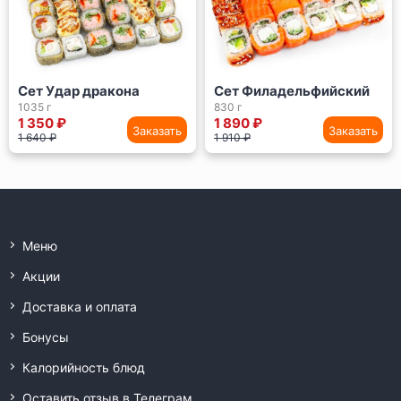
Сет Удар дракона
Сет Филадельфийский
1035 г
830 г
1 350 ₽
1 890 ₽
Заказать
Заказать
1 640 ₽
1 910 ₽
Меню
Акции
Доставка и оплата
Бонусы
Калорийность блюд
Оставить отзыв в Телеграм