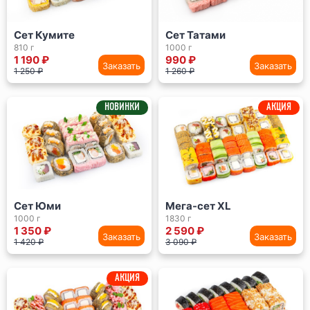
Сет Кумите
Сет Татами
810 г
1000 г
1 190 ₽
990 ₽
Заказать
Заказать
1 250 ₽
1 260 ₽
НОВИНКИ
АКЦИЯ
Сет Юми
Мега-сет XL
1000 г
1830 г
1 350 ₽
2 590 ₽
Заказать
Заказать
1 420 ₽
3 090 ₽
АКЦИЯ