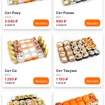
Сет Року
Сет Ронин
1420 г
860 г
2 040 ₽
990 ₽
Заказать
Заказать
2 390 ₽
1 030 ₽
Сет Си
Сет Такуми
835 г
910 г
1 250 ₽
1 150 ₽
Заказать
Заказать
1 480 ₽
1 410 ₽