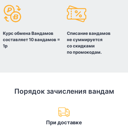
Курс обмена Вандамов
Cписание вандамов
составляет 10 вандамов =
не суммируется
1р
со скидками
по промокодам.
Порядок зачисления вандам
При доставке