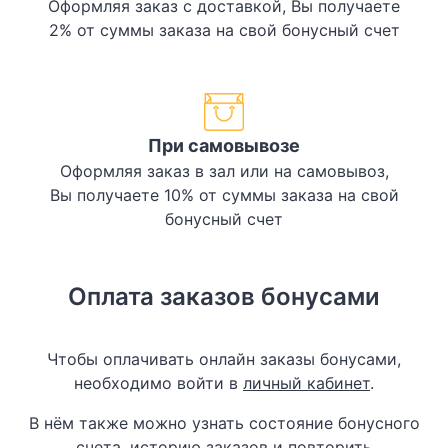
Оформляя заказ с доставкой, Вы получаете
2% от суммы заказа на свой бонусный счет
При самовывозе
Оформляя заказ в зал или на самовывоз,
Вы получаете 10% от суммы заказа на свой
бонусный счет
Оплата заказов бонусами
Чтобы оплачивать онлайн заказы бонусами,
необходимо войти в
личный кабинет
.
В нём также можно узнать состояние бонусного
счета, историю заказов и повторить