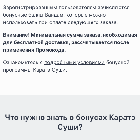
Зарегистрированным пользователям зачисляются
бонусные баллы Вандам, которые можно
использовать при оплате следующего заказа.
Внимание! Минимальная сумма заказа, необходимая
для бесплатной доставки, рассчитывается после
применения Промокода.
Ознакомьтесь с
подробными условиями
бонусной
программы Каратэ Суши.
Что нужно знать о бонусах Каратэ
Суши?