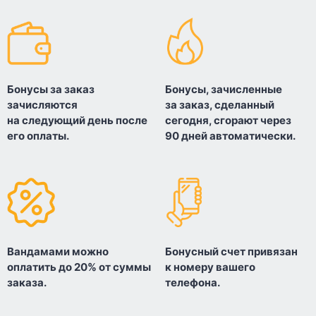
Бонусы за заказ
Бонусы, зачисленные
зачисляются
за заказ, сделанный
на следующий день после
сегодня, сгорают через
его оплаты.
90 дней автоматически.
Вандамами можно
Бонусный счет привязан
оплатить до 20% от суммы
к номеру вашего
заказа.
телефона.