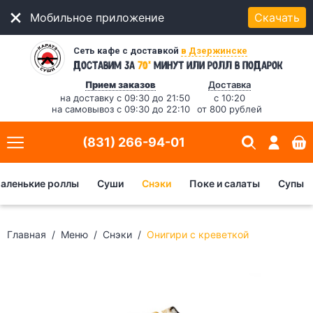
Мобильное приложение
Скачать
Сеть кафе с доставкой
в Дзержинске
*
Доставим за
70
минут
или ролл в подарок
Прием заказов
Доставка
на доставку с 09:30 до 21:50
с 10:20
на самовывоз с 09:30 до 22:10
от 800 рублей
(831) 266-94-01
аленькие роллы
Суши
Снэки
Поке и салаты
Супы
Главная
Меню
Снэки
Онигири с креветкой