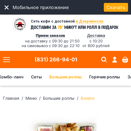
Мобильное приложение
Скачать
Сеть кафе с доставкой
в Дзержинске
*
Доставим за
70
минут
или ролл в подарок
Прием заказов
Доставка
на доставку с 09:30 до 21:50
с 10:20
на самовывоз с 09:30 до 22:10
от 800 рублей
(831) 266-94-01
Комбо-ланч
Сеты
Большие роллы
Горячие роллы
З
Главная
Меню
Большие роллы
Бонито