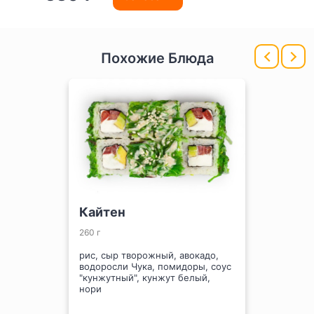
Похожие Блюда
Кайтен
260 г
рис, сыр творожный, авокадо,
водоросли Чука, помидоры, соус
"кунжутный", кунжут белый,
нори