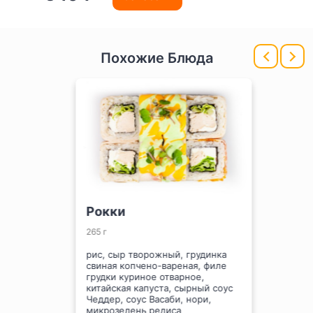
Похожие Блюда
Рокки
265 г
рис, сыр творожный, грудинка
свиная копчено-вареная, филе
грудки куриное отварное,
китайская капуста, сырный соус
Чеддер, соус Васаби, нори,
микрозелень редиса