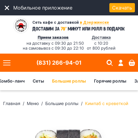
Мобильное приложение
Скачать
Сеть кафе с доставкой
в Дзержинске
*
Доставим за
70
минут
или ролл в подарок
Прием заказов
Доставка
на доставку с 09:30 до 21:50
с 10:20
на самовывоз с 09:30 до 22:10
от 800 рублей
(831) 266-94-01
Комбо-ланч
Сеты
Большие роллы
Горячие роллы
З
Главная
Меню
Большие роллы
Кимпаб с креветкой