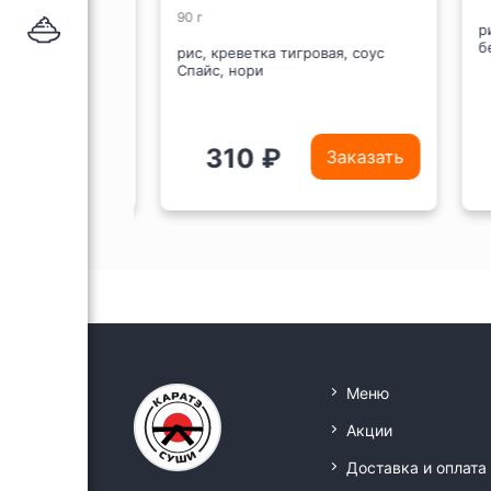
90 г
рис
бел
Спайс, нори
рис, креветка тигровая, соус
Спайс, нори
310 ₽
Заказать
Заказать
Меню
Акции
Доставка и оплата