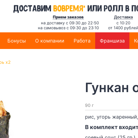
*
Доставим
вовремя
или ролл в п
Прием заказов
Доставка
на доставку с 09:30 до 22:50
с 10:20
на самовывоз с 09:30 до 23:10
от 1400 рубле
Бонусы
О компании
Работа
Франшиза
К
рь x2
Гункан 
90 г
рис, угорь жаренный,
В комплект входит
соевый соус (25 гр.)