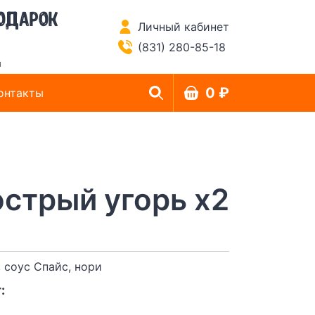
одарок
Личный кабинет
(831) 280-85-18
й
0 ₽
онтакты
острый угорь x2
 соус Спайс, нори
: