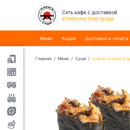
Сеть кафе с доставкой
в Нижнем Новгороде
Меню
Акции
Доставка и оплата
Главная
Меню
Суши
Гункан острый уго