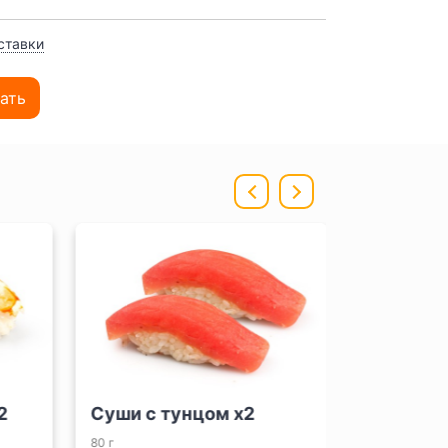
ставки
ать
Суши с тунцом x2
Суши с ло
80 г
80 г