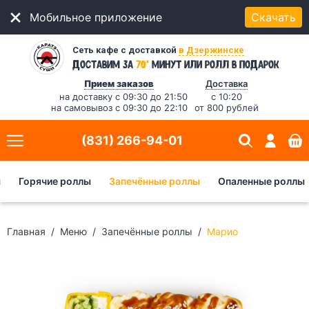
Мобильное приложение
Скачать
Сеть кафе с доставкой
в Дзержинске
*
Доставим за
70
минут
или ролл в подарок
Прием заказов
Доставка
на доставку с 09:30 до 21:50
с 10:20
на самовывоз с 09:30 до 22:10
от 800 рублей
(831) 266-94-01
ы
Горячие роллы
Запечённые роллы
Опаленные роллы
Главная
Меню
Запечённые роллы
Марио