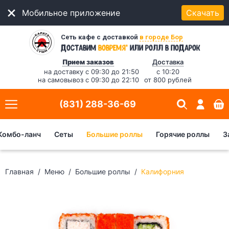
Мобильное приложение
Скачать
Сеть кафе с доставкой
в городе Бор
*
Доставим
вовремя
или ролл в подарок
Прием заказов
Доставка
на доставку с 09:30 до 21:50
с 10:20
на самовывоз с 09:30 до 22:10
от 800 рублей
(831) 288-36-69
Комбо-ланч
Сеты
Большие роллы
Горячие роллы
З
Главная
Меню
Большие роллы
Калифорния