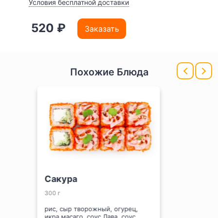
Условия бесплатной доставки
520 ₽
Заказать
Похожие Блюда
ПРАЗДНИК РОЛЛОВ
Лосось темпура
270 г
рис, сыр творожный, огурец,
лосось темпура, рис воздушный,