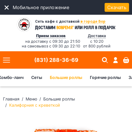
Мобильное приложение
Скачать
Сеть кафе с доставкой
в городе Бор
*
Доставим
вовремя
или ролл в подарок
Прием заказов
Доставка
на доставку с 09:30 до 21:50
с 10:20
на самовывоз с 09:30 до 22:10
от 800 рублей
(831) 288-36-69
Комбо-ланч
Сеты
Большие роллы
Горячие роллы
З
Главная
Меню
Большие роллы
Калифорния с креветкой