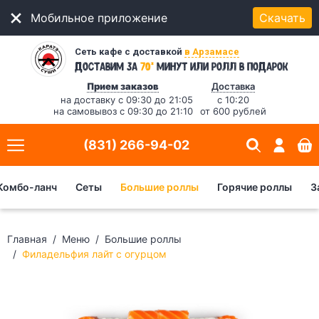
Мобильное приложение
Скачать
Сеть кафе с доставкой
в Арзамасе
*
Доставим за
70
минут
или ролл в подарок
Прием заказов
Доставка
на доставку с 09:30 до 21:05
с 10:20
на самовывоз с 09:30 до 21:10
от 600 рублей
(831) 266-94-02
Комбо-ланч
Сеты
Большие роллы
Горячие роллы
З
Главная
Меню
Большие роллы
Филадельфия лайт с огурцом