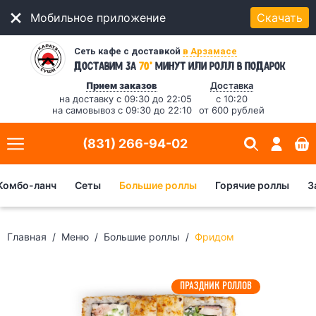
Мобильное приложение
Скачать
Сеть кафе с доставкой
в Арзамасе
*
Доставим за
70
минут
или ролл в подарок
Прием заказов
Доставка
на доставку с 09:30 до 22:05
с 10:20
на самовывоз с 09:30 до 22:10
от 600 рублей
(831) 266-94-02
Комбо-ланч
Сеты
Большие роллы
Горячие роллы
З
Главная
Меню
Большие роллы
Фридом
ПРАЗДНИК РОЛЛОВ