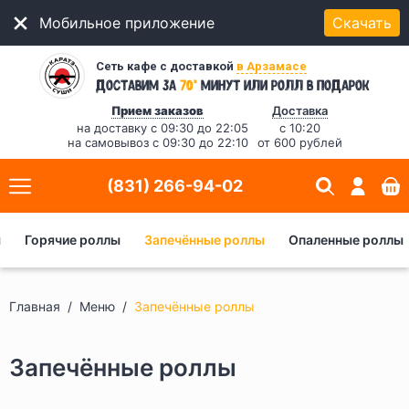
Мобильное приложение
Скачать
Сеть кафе с доставкой
в Арзамасе
*
Доставим за
70
минут
или ролл в подарок
Прием заказов
Доставка
на доставку с 09:30 до 22:05
с 10:20
на самовывоз с 09:30 до 22:10
от 600 рублей
(831) 266-94-02
ы
Горячие роллы
Запечённые роллы
Опаленные роллы
Главная
Меню
Запечённые роллы
Запечённые роллы