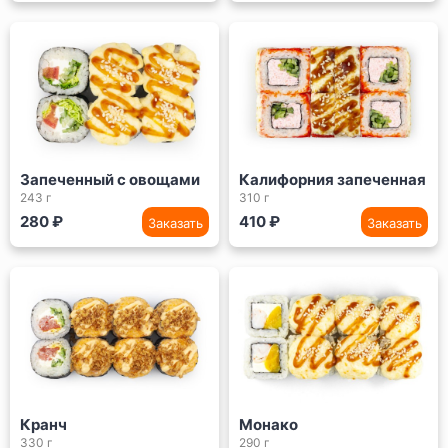
Запеченный с овощами
Калифорния запеченная
243 г
310 г
280 ₽
410 ₽
Заказать
Заказать
Кранч
Монако
330 г
290 г