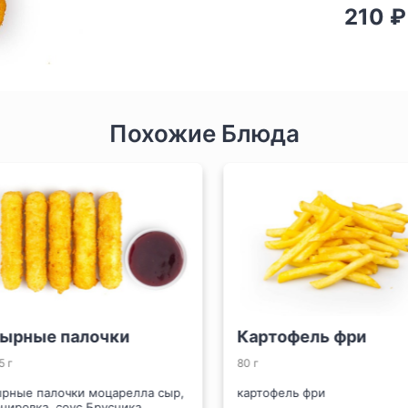
210 ₽
Похожие Блюда
рные палочки
Картофель фри
г
80 г
ные палочки моцарелла сыр,
картофель фри
ировка, соус Брусника