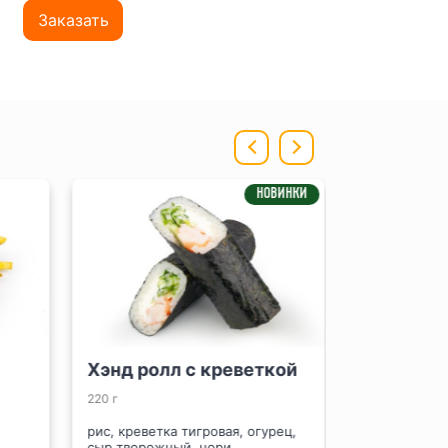
Заказать
НОВИНКИ
Хэнд ролл с креветкой
Сэндвич с
220 г
225 г
рис, креветка тигровая, огурец,
рис, филе гру
сыр творожный, нори
отварное, сыр