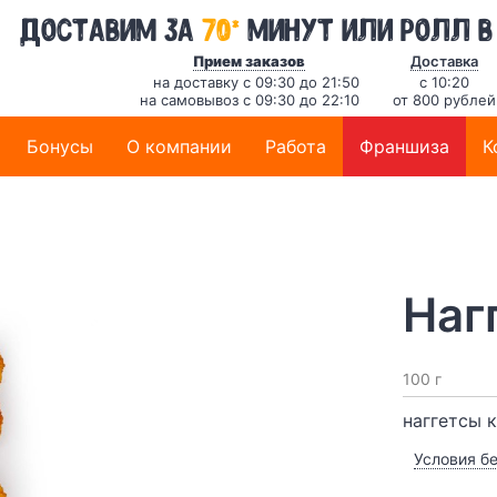
*
Доставим за
70
минут
или ролл в
Прием заказов
Доставка
на доставку с 09:30 до 21:50
с 10:20
на самовывоз с 09:30 до 22:10
от 800 рублей
Бонусы
О компании
Работа
Франшиза
К
Наг
100 г
наггетсы 
Условия б