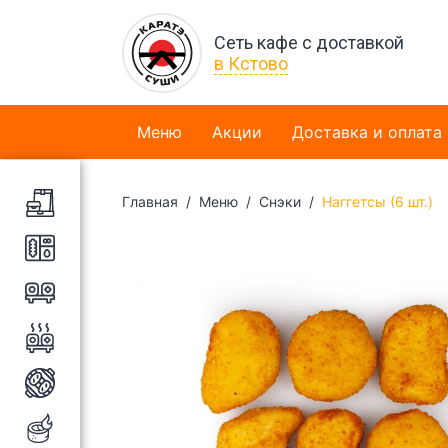
Сеть кафе с доставкой
в Кстово
Меню
Акции
Доставка и оплата
Главная
Меню
Снэки
Наггетсы (6 шт.)