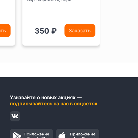
огурец, сыр п
кляр, сухари 
Белый, соус У
350 ₽
360 
ть
Заказать
Узнавайте о новых акциях —
подписывайтесь на нас в соцсетях