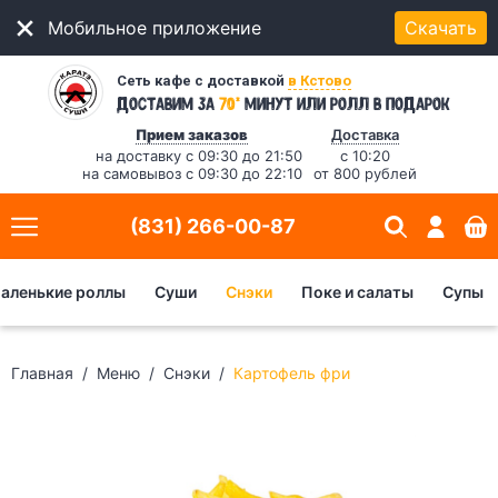
Мобильное приложение
Скачать
Сеть кафе с доставкой
в Кстово
*
Доставим за
70
минут
или ролл в подарок
Прием заказов
Доставка
на доставку с 09:30 до 21:50
с 10:20
на самовывоз с 09:30 до 22:10
от 800 рублей
(831) 266-00-87
аленькие роллы
Суши
Снэки
Поке и салаты
Супы
Главная
Меню
Снэки
Картофель фри