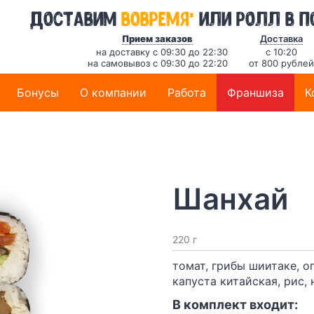
*
Доставим
вовремя
или ролл в п
Прием заказов
Доставка
на доставку с 09:30 до 22:30
с 10:20
на самовывоз с 09:30 до 22:20
от 800 рублей
Бонусы
О компании
Работа
Франшиза
К
Шанхай
220 г
томат, грибы шиитаке, ог
капуста китайская, рис,
В комплект входит: