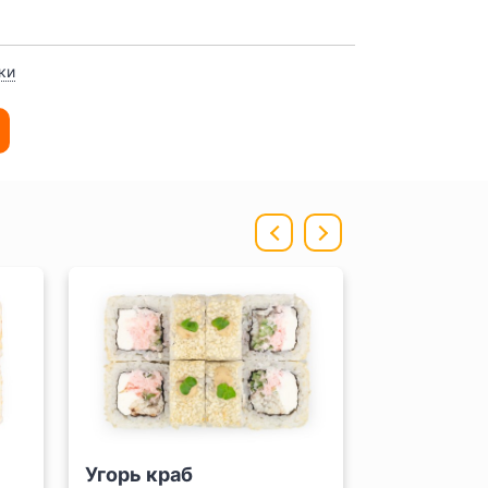
ки
Угорь краб
Аши