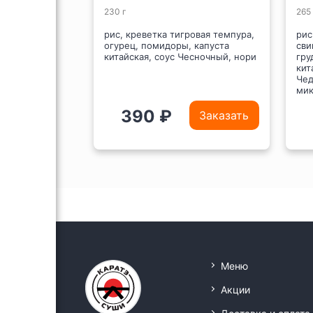
230 г
265 
й, лосось,
рис, креветка тигровая темпура,
рис
го, нори
огурец, помидоры, капуста
сви
китайская, соус Чесночный, нори
гру
кит
Чед
мик
390 ₽
Заказать
Заказать
Меню
Акции