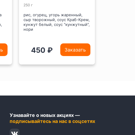
250 г
270 г
а
рис, огурец, угорь жаренный,
рис, сыр твор
сыр творожный, соус Краб-Крем,
тигровая темп
,
кунжут белый, соус "кунжутный",
авокадо, соус 
нори
жареный, нор
450 ₽
440 
ть
Заказать
Узнавайте о новых акциях —
подписывайтесь на нас в соцсетях