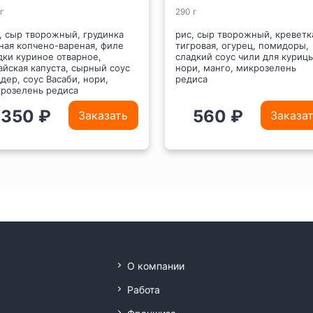
г
290 г
, сыр творожный, грудинка
рис, сыр творожный, креветк
ная копчено-вареная, филе
тигровая, огурец, помидоры,
дки куриное отварное,
сладкий соус чили для курицы
айская капуста, сырный соус
нори, манго, микрозелень
дер, соус Васаби, нори,
редиса
розелень редиса
350 ₽
560 ₽
Заказать
Заказа
О компании
Работа