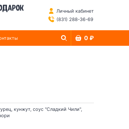
одарок
Личный кабинет
(831) 288-36-69
0 ₽
онтакты
урец, кунжут, соус "Сладкий Чили",
 нори