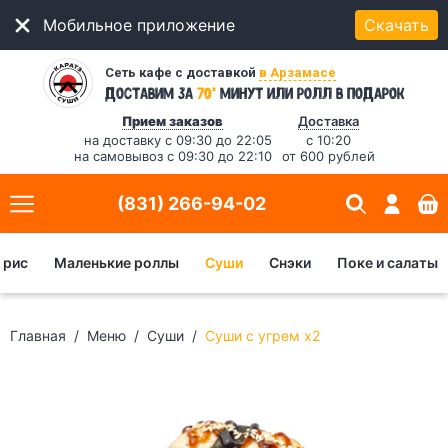
Мобильное приложение
Скачать
Сеть кафе с доставкой
в Арзамасе
*
Доставим за
70
минут
или ролл в подарок
Прием заказов
Доставка
на доставку с 09:30 до 22:05
с 10:20
на самовывоз с 09:30 до 22:10
от 600 рублей
(831) 266-94-02
 рис
Маленькие роллы
Суши
Снэки
Поке и салаты
Главная
Меню
Суши
Суши с угрем x2