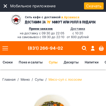
Мобильное приложение
Скачать
Сеть кафе с доставкой
в Арзамасе
*
Доставим за
70
минут
или ролл в подарок
Прием заказов
Доставка
на доставку с 09:30 до 22:05
с 10:20
на самовывоз с 09:30 до 22:10
от 600 рублей
(831) 266-94-02
Снэки
Поке и салаты
Супы
Десерты
Напитки
Главная
Меню
Супы
Мисо-суп с лососем