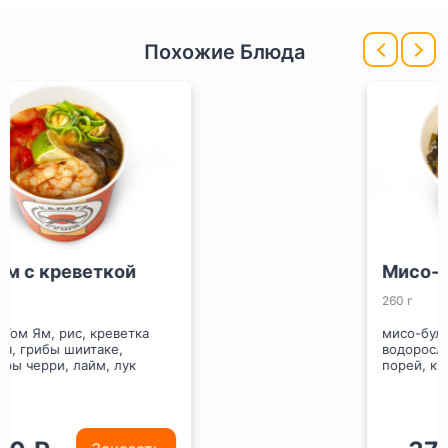
Похожие Блюда
Мисо-суп с креветкой
260 г
мисо-бульон, креветка тигровая,
водоросли сушеные вакамэ, лук
порей, кунжут белый