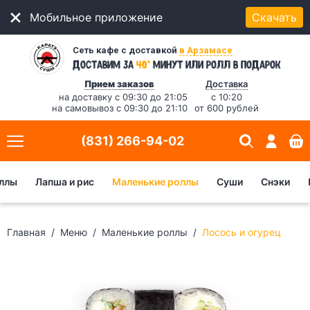
Мобильное приложение
Скачать
Сеть кафе с доставкой
в Арзамасе
*
Доставим за
40
минут
или ролл в подарок
Прием заказов
Доставка
на доставку с 09:30 до 21:05
с 10:20
на самовывоз с 09:30 до 21:10
от 600 рублей
(831) 266-94-02
ллы
Лапша и рис
Маленькие роллы
Суши
Снэки
Главная
Меню
Маленькие роллы
Лосось и огурец