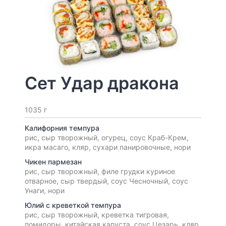
Сет Удар дракона
1035 г
Калифорния темпура
рис, сыр творожный, огурец, соус Краб-Крем,
икра масаго, кляр, сухари панировочные, нори
Чикен пармезан
рис, сыр творожный, филе грудки куриное
отварное, сыр твердый, соус Чесночный, соус
Унаги, нори
Юлий с креветкой темпура
рис, сыр творожный, креветка тигровая,
помидоры, китайская капуста, соус Цезарь, кляр,