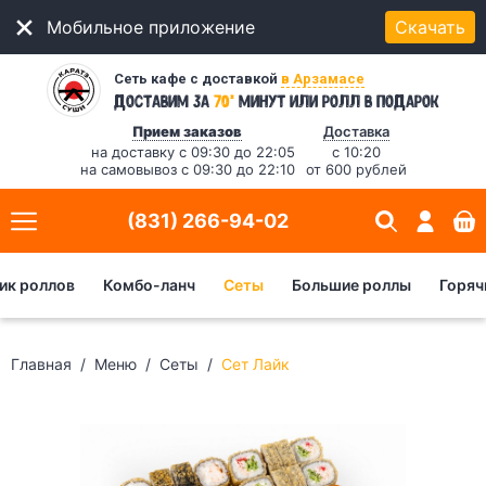
Мобильное приложение
Скачать
Сеть кафе с доставкой
в Арзамасе
*
Доставим за
70
минут
или ролл в подарок
Прием заказов
Доставка
на доставку с 09:30 до 22:05
с 10:20
на самовывоз с 09:30 до 22:10
от 600 рублей
(831) 266-94-02
ик роллов
Комбо-ланч
Сеты
Большие роллы
Горяч
Главная
Меню
Сеты
Сет Лайк