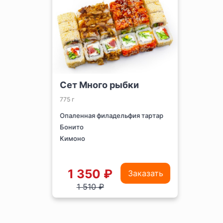
Сет Много рыбки
775 г
Опаленная филадельфия тартар
Бонито
Кимоно
1 350 ₽
Заказать
1 510 ₽