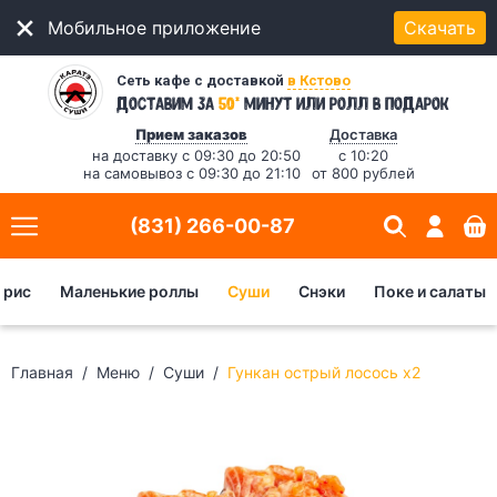
Мобильное приложение
Скачать
Сеть кафе с доставкой
в Кстово
*
Доставим за
50
минут
или ролл в подарок
Прием заказов
Доставка
на доставку с 09:30 до 20:50
с 10:20
на самовывоз с 09:30 до 21:10
от 800 рублей
(831) 266-00-87
 рис
Маленькие роллы
Суши
Снэки
Поке и салаты
Главная
Меню
Суши
Гункан острый лосось x2