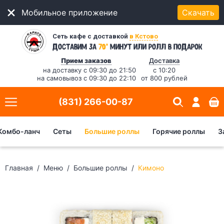
Мобильное приложение
Скачать
Сеть кафе с доставкой
в Кстово
*
Доставим за
70
минут
или ролл в подарок
Прием заказов
Доставка
на доставку с 09:30 до 21:50
с 10:20
на самовывоз с 09:30 до 22:10
от 800 рублей
(831) 266-00-87
Комбо-ланч
Сеты
Большие роллы
Горячие роллы
З
Главная
Меню
Большие роллы
Кимоно