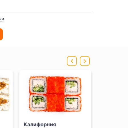
ки
Калифорния
Тигр