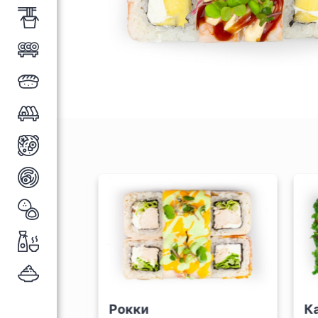
 чиз
Рокки
Ка