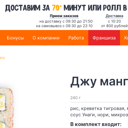
*
Доставим за
70
минут
или ролл в
Прием заказов
Доставка
на доставку с 09:30 до 21:50
с 10:20
на самовывоз с 09:30 до 22:10
от 800 рублей
Бонусы
О компании
Работа
Франшиза
К
го
Джу ман
240 г
рис, креветка тигровая,
соус Унаги, нори, микро
В комплект входит: