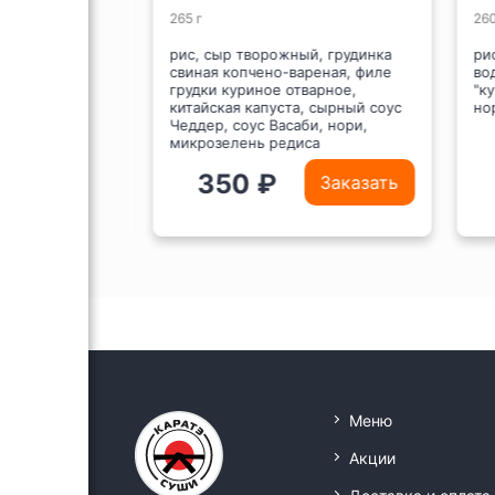
265 г
260
й, лосось,
рис, сыр творожный, грудинка
рис
свиная копчено-вареная, филе
вод
грудки куриное отварное,
"ку
китайская капуста, сырный соус
нор
Чеддер, соус Васаби, нори,
микрозелень редиса
350 ₽
Заказать
Заказать
Меню
Акции