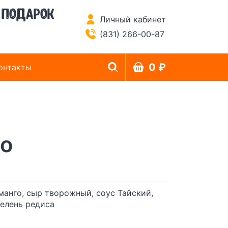
 подарок
Личный кабинет
(831) 266-00-87
0 ₽
онтакты
го
 манго, сыр творожный, соус Тайский,
зелень редиса