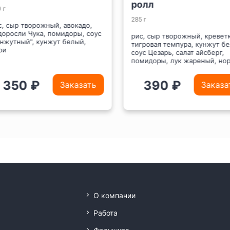
ролл
 г
285 г
, сыр творожный, авокадо,
оросли Чука, помидоры, соус
рис, сыр творожный, креветк
нжутный", кунжут белый,
тигровая темпура, кунжут бе
и
соус Цезарь, салат айсберг,
помидоры, лук жареный, нор
350 ₽
390 ₽
Заказать
Заказа
О компании
Работа